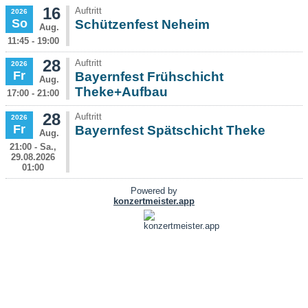
16
Auftritt
2026
So
Schützenfest Neheim
Aug.
11:45 - 19:00
28
Auftritt
2026
Fr
Bayernfest Frühschicht
Aug.
Theke+Aufbau
17:00 - 21:00
28
Auftritt
2026
Fr
Bayernfest Spätschicht Theke
Aug.
21:00 - Sa.,
29.08.2026
01:00
Powered by
konzertmeister.app