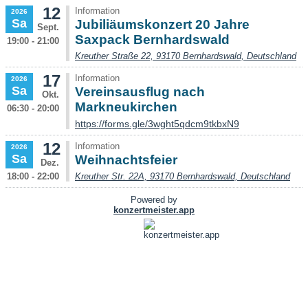
12
Information
2026
Sa
Jubiliäumskonzert 20 Jahre
Sept.
Saxpack Bernhardswald
19:00 - 21:00
Kreuther Straße 22, 93170 Bernhardswald, Deutschland
17
Information
2026
Sa
Vereinsausflug nach
Okt.
Markneukirchen
06:30 - 20:00
https://forms.gle/3wght5qdcm9tkbxN9
12
Information
2026
Sa
Weihnachtsfeier
Dez.
18:00 - 22:00
Kreuther Str. 22A, 93170 Bernhardswald, Deutschland
Powered by
konzertmeister.app