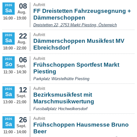
08
Auftritt
2026
Sa
FF Dreistetten Fahrzeugsegnung +
Aug.
Dämmerschoppen
16:00 - 19:00
Dreistetten 22, 2753 Markt Piesting, Österreich
22
Auftritt
2026
Sa
Dämmerschoppen Musikfest MV
Aug.
Ebreichsdorf
18:00 - 22:00
06
Auftritt
2026
So
Frühschoppen Sportfest Markt
Sept.
Piesting
11:30 - 14:30
Parkplatz Würstelhütte Piesting
12
Auftritt
2026
Sa
Bezirksmusikfest mit
Sept.
Marschmusikwertung
13:00 - 21:00
Fussballplatz Hochwolkersdorf
26
Auftritt
2026
Sa
Frühschoppen Hausmesse Bruno
Sept.
Beer
11:00 - 14:00