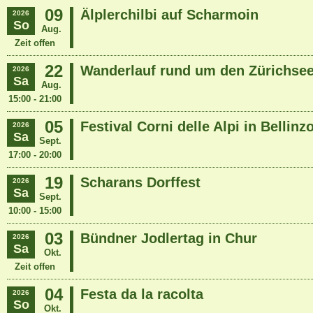
09
Älplerchilbi auf Scharmoin
2026
So
Aug.
Zeit offen
22
Wanderlauf rund um den Zürichse
2026
Sa
Aug.
15:00 - 21:00
05
Festival Corni delle Alpi in Bellinz
2026
Sa
Sept.
17:00 - 20:00
19
Scharans Dorffest
2026
Sa
Sept.
10:00 - 15:00
03
Bündner Jodlertag in Chur
2026
Sa
Okt.
Zeit offen
04
Festa da la racolta
2026
So
Okt.