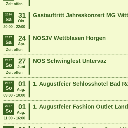
Zeit offen
31
Gastauftritt Jahreskonzert MG Vätt
2026
Sa
Okt.
20:00 - 22:00
24
NOSJV Wettblasen Horgen
2027
Sa
Apr.
Zeit offen
27
NOS Schwingfest Untervaz
2027
So
Juni
Zeit offen
01
1. Augustfeier Schlosshotel Bad R
2027
So
Aug.
09:00 - 10:00
01
1. Augustfeier Fashion Outlet Lan
2027
So
Aug.
11:00 - 16:00