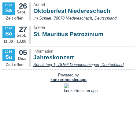
26
Auftritt
2026
Sa
Oktoberfest Niedereschach
Sept.
Zeit offen
Im Schliet, 78078 Niedereschach, Deutschland
27
Auftritt
2026
So
St. Mauritius Patrozinium
Sept.
11:30 - 13:00
05
Information
2026
Sa
Jahreskonzert
Dez.
Zeit offen
Schulsteig 1, 78166 Donaueschingen, Deutschland
Powered by
konzertmeister.app