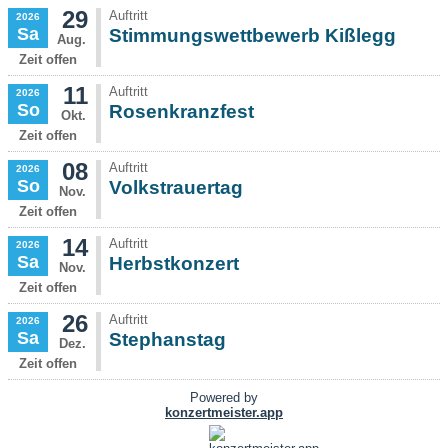
29
Auftritt
2026
Sa
Stimmungswettbewerb Kißlegg
Aug.
Zeit offen
11
Auftritt
2026
So
Rosenkranzfest
Okt.
Zeit offen
08
Auftritt
2026
So
Volkstrauertag
Nov.
Zeit offen
14
Auftritt
2026
Sa
Herbstkonzert
Nov.
Zeit offen
26
Auftritt
2026
Sa
Stephanstag
Dez.
Zeit offen
Powered by
konzertmeister.app