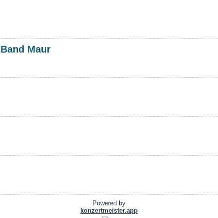
s Band Maur
Powered by
konzertmeister.app