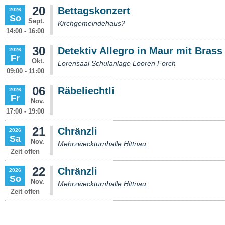
20
Bettagskonzert
2026
So
Sept.
Kirchgemeindehaus?
14:00 - 16:00
30
Detektiv Allegro in Maur mit Bras
2026
Fr
Okt.
Lorensaal Schulanlage Looren Forch
09:00 - 11:00
06
Räbeliechtli
2026
Fr
Nov.
17:00 - 19:00
21
Chränzli
2026
Sa
Nov.
Mehrzweckturnhalle Hittnau
Zeit offen
22
Chränzli
2026
So
Nov.
Mehrzweckturnhalle Hittnau
Zeit offen