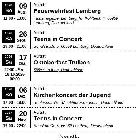
09
Auftritt
2026
So
Feuerwehrfest Lemberg
Aug.
11:00 - 13:00
Industriegebiet Lemberg, Im Kohlteich 4, 66969
Lemberg, Deutschland
26
Auftritt
2026
Sa
Teens in Concert
Sept.
19:00 - 21:00
Schulstraße 5, 66969 Lemberg, Deutschland
17
Auftritt
2026
Sa
Oktoberfest Trulben
Okt.
22:00 - So.,
66957 Trulben, Deutschland
18.10.2026
00:00
06
Auftritt
2026
So
Kirchenkonzert der Jugend
Dez.
17:00 - 19:00
Schlossstraße 37, 66953 Pirmasens, Deutschland
20
Auftritt
2027
Sa
Teens in Concert
Nov.
19:00 - 22:00
Schulstraße 5, 66969 Lemberg, Deutschland
Powered by