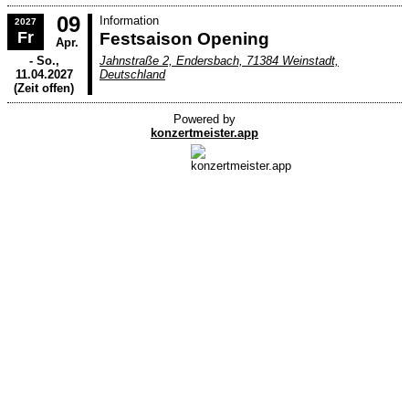
09
Information
2027
Fr
Festsaison Opening
Apr.
- So.,
Jahnstraße 2, Endersbach, 71384 Weinstadt,
11.04.2027
Deutschland
(Zeit offen)
Powered by
konzertmeister.app