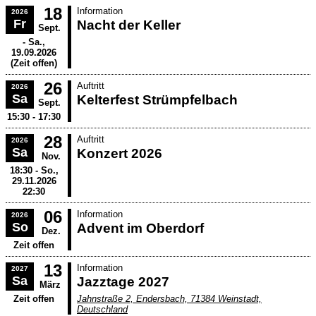
18
Information
2026
Fr
Nacht der Keller
Sept.
- Sa.,
19.09.2026
(Zeit offen)
26
Auftritt
2026
Sa
Kelterfest Strümpfelbach
Sept.
15:30 - 17:30
28
Auftritt
2026
Sa
Konzert 2026
Nov.
18:30 - So.,
29.11.2026
22:30
06
Information
2026
So
Advent im Oberdorf
Dez.
Zeit offen
13
Information
2027
Sa
Jazztage 2027
März
Zeit offen
Jahnstraße 2, Endersbach, 71384 Weinstadt,
Deutschland