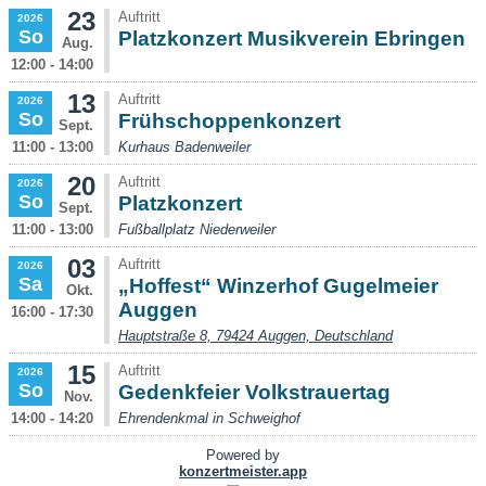
23
Auftritt
2026
So
Platzkonzert Musikverein Ebringen
Aug.
12:00 - 14:00
13
Auftritt
2026
So
Frühschoppenkonzert
Sept.
11:00 - 13:00
Kurhaus Badenweiler
20
Auftritt
2026
So
Platzkonzert
Sept.
11:00 - 13:00
Fußballplatz Niederweiler
03
Auftritt
2026
Sa
„Hoffest“ Winzerhof Gugelmeier
Okt.
Auggen
16:00 - 17:30
Hauptstraße 8, 79424 Auggen, Deutschland
15
Auftritt
2026
So
Gedenkfeier Volkstrauertag
Nov.
14:00 - 14:20
Ehrendenkmal in Schweighof
Powered by
konzertmeister.app