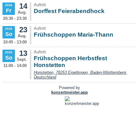
14
Auftritt
2026
Fr
Dorffest Feierabendhock
Aug.
20:30 - 23:30
23
Auftritt
2026
So
Frühschoppen Maria-Thann
Aug.
10:45 - 13:00
13
Auftritt
2026
So
Frühschoppen Herbstfest
Sept.
Honstetten
11:00 - 14:00
Honstetten, 78253 Eigeltingen, Baden-Württemberg,
Deutschland
Powered by
konzertmeister.app