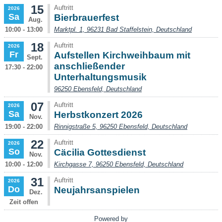
15
Auftritt
2026
Sa
Bierbrauerfest
Aug.
10:00 - 13:00
Marktpl. 1, 96231 Bad Staffelstein, Deutschland
18
Auftritt
2026
Fr
Aufstellen Kirchweihbaum mit
Sept.
anschließender
17:30 - 22:00
Unterhaltungsmusik
96250 Ebensfeld, Deutschland
07
Auftritt
2026
Sa
Herbstkonzert 2026
Nov.
19:00 - 22:00
Rinnigstraße 5, 96250 Ebensfeld, Deutschland
22
Auftritt
2026
So
Cäcilia Gottesdienst
Nov.
10:00 - 12:00
Kirchgasse 7, 96250 Ebensfeld, Deutschland
31
Auftritt
2026
Do
Neujahrsanspielen
Dez.
Zeit offen
Powered by