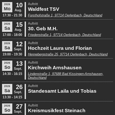
10
Auftritt
2026
Mo
Waldfest TSV
Aug.
17:30 - 21:30
Forsthofstraße 1, 97714 Oerlenbach, Deutschland
15
Auftritt
2026
Sa
30. Geb M.H.
Aug.
17:00 - 18:00
Friedenstraße 1, 97714 Oerlenbach, Deutschland
12
Auftritt
2026
Sa
Hochzeit Laura und Florian
Sept.
19:00 - 19:30
Hennebergstraße 25, 97714 Oerlenbach, Deutschland
13
Auftritt
2026
So
Kirchweih Arnshausen
Sept.
14:30 - 16:15
Lindenstraße 1, 97688 Bad Kissingen-Arnshausen,
Deutschland
26
Auftritt
2026
Sa
Standesamt Laila und Tobias
Sept.
13:30 - 14:15
27
Auftritt
2026
So
Kreismusikfest Steinach
Sept.