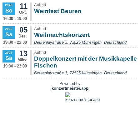
11
Auftritt
2026
So
Weinfest Beuren
Okt.
16:30 - 19:00
05
Auftritt
2026
Sa
Weihnachtskonzert
Dez.
19:30 - 22:30
Beutenlaystraße 3, 72525 Münsingen, Deutschland
13
Auftritt
2027
Sa
Doppelkonzert mit der Musikkapelle
März
Fischen
19:30 - 23:00
Beutenlaystraße 3, 72525 Münsingen, Deutschland
Powered by
konzertmeister.app