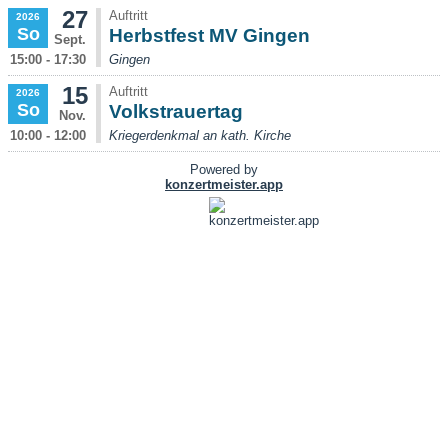
27
Auftritt
2026
So
Herbstfest MV Gingen
Sept.
15:00 - 17:30
Gingen
15
Auftritt
2026
So
Volkstrauertag
Nov.
10:00 - 12:00
Kriegerdenkmal an kath. Kirche
Powered by
konzertmeister.app