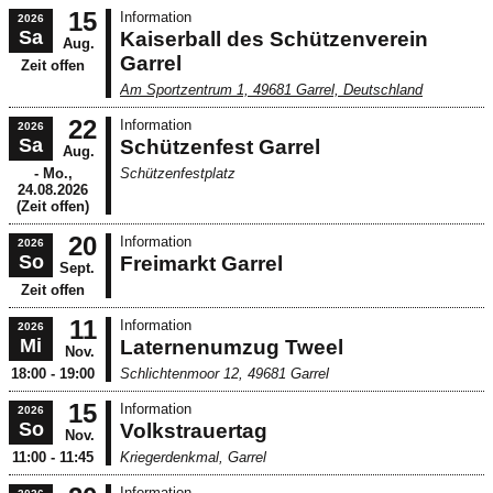
15
Information
2026
Sa
Kaiserball des Schützenverein
Aug.
Garrel
Zeit offen
Am Sportzentrum 1, 49681 Garrel, Deutschland
22
Information
2026
Sa
Schützenfest Garrel
Aug.
- Mo.,
Schützenfestplatz
24.08.2026
(Zeit offen)
20
Information
2026
So
Freimarkt Garrel
Sept.
Zeit offen
11
Information
2026
Mi
Laternenumzug Tweel
Nov.
18:00 - 19:00
Schlichtenmoor 12, 49681 Garrel
15
Information
2026
So
Volkstrauertag
Nov.
11:00 - 11:45
Kriegerdenkmal, Garrel
Information