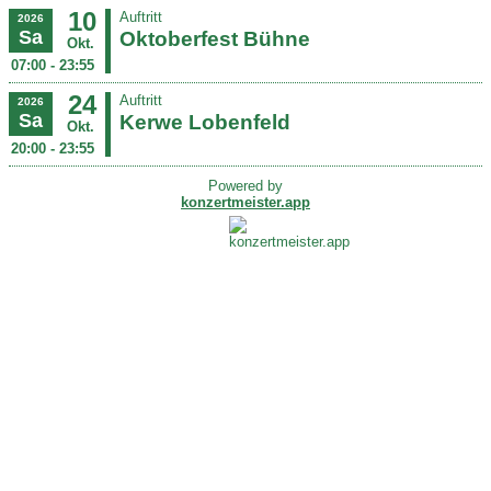
10
Auftritt
2026
Sa
Oktoberfest Bühne
Okt.
07:00 - 23:55
24
Auftritt
2026
Sa
Kerwe Lobenfeld
Okt.
20:00 - 23:55
Powered by
konzertmeister.app