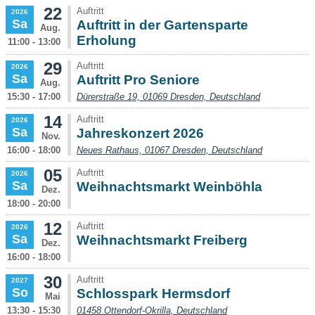
22
Auftritt
2026
Sa
Auftritt in der Gartensparte
Aug.
Erholung
11:00 - 13:00
29
Auftritt
2026
Sa
Auftritt Pro Seniore
Aug.
15:30 - 17:00
Dürerstraße 19, 01069 Dresden, Deutschland
14
Auftritt
2026
Sa
Jahreskonzert 2026
Nov.
16:00 - 18:00
Neues Rathaus, 01067 Dresden, Deutschland
05
Auftritt
2026
Sa
Weihnachtsmarkt Weinböhla
Dez.
18:00 - 20:00
12
Auftritt
2026
Sa
Weihnachtsmarkt Freiberg
Dez.
16:00 - 18:00
30
Auftritt
2027
So
Schlosspark Hermsdorf
Mai
13:30 - 15:30
01458 Ottendorf-Okrilla, Deutschland