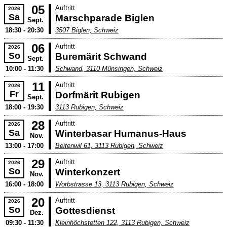
05
Auftritt
2026
Sa
Marschparade Biglen
Sept.
18:30 - 20:30
3507 Biglen, Schweiz
06
Auftritt
2026
So
Buremärit Schwand
Sept.
10:00 - 11:30
Schwand, 3110 Münsingen, Schweiz
11
Auftritt
2026
Fr
Dorfmärit Rubigen
Sept.
18:00 - 19:30
3113 Rubigen, Schweiz
28
Auftritt
2026
Sa
Winterbasar Humanus-Haus
Nov.
13:00 - 17:00
Beitenwil 61, 3113 Rubigen, Schweiz
29
Auftritt
2026
So
Winterkonzert
Nov.
16:00 - 18:00
Worbstrasse 13, 3113 Rubigen, Schweiz
20
Auftritt
2026
So
Gottesdienst
Dez.
09:30 - 11:30
Kleinhöchstetten 122, 3113 Rubigen, Schweiz