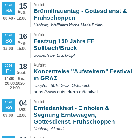
15
Auftritt
2026
Sa
Brünnlfrauentag - Gottesdienst &
Aug.
Frühschoppen
08:40 - 12:00
Nabburg, Wallfahrtskirche Maria Brünnl
16
Auftritt
2026
So
Festzug 150 Jahre FF
Aug.
Sollbach/Bruck
13:00 - 16:00
Sollbach bei Bruck/Opf.
18
Auftritt
2026
Fr
Konzertreise "Aufsteirern" Festival
Sept.
in GRAZ
14:00 - So.,
20.09.2026
Hauptpl., 8010 Graz, Österreich
21:00
https://www.aufsteirern.at/festival
04
Auftritt
2026
So
Erntedankfest - Einholen &
Okt.
Segnung Erntewagen,
09:00 - 12:00
Gottesdienst, Frühschoppen
Nabburg, Altstadt