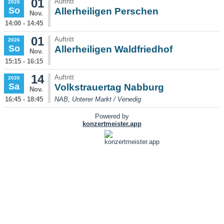
01
Auftritt
2026
So
Allerheiligen Perschen
Nov.
14:00 - 14:45
01
Auftritt
2026
So
Allerheiligen Waldfriedhof
Nov.
15:15 - 16:15
14
Auftritt
2026
Sa
Volkstrauertag Nabburg
Nov.
16:45 - 18:45
NAB, Unterer Markt / Venedig
Powered by
konzertmeister.app